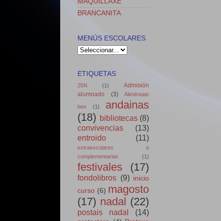
MAQUILLAXE
BRANCANITA
MENÚS ESCOLARES
ETIQUETAS
Admisión
25N
(1)
alumnado
(3)
Aliméntate
andainas
ben
(1)
(18)
bibliotecas
(8)
convivencias
(13)
entroido
(11)
extraescolares e
complementarias
(1)
festivales
(17)
fondolibros
(9)
inicio
magosto
curso
(6)
(17)
nadal
(22)
postais nadal
(14)