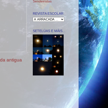
Sendeiristas
REVISTA ESCOLAR
SETELÚAS E MÁIS...
da antigua