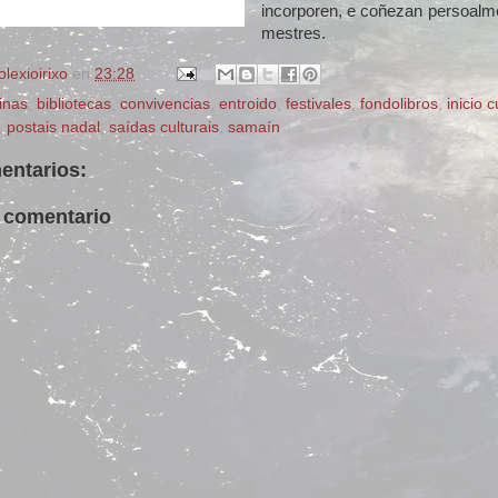
incorporen, e coñezan persoalm
mestres.
olexioirixo
en
23:28
inas
,
bibliotecas
,
convivencias
,
entroido
,
festivales
,
fondolibros
,
inicio 
,
postais nadal
,
saídas culturais
,
samaín
entarios:
 comentario