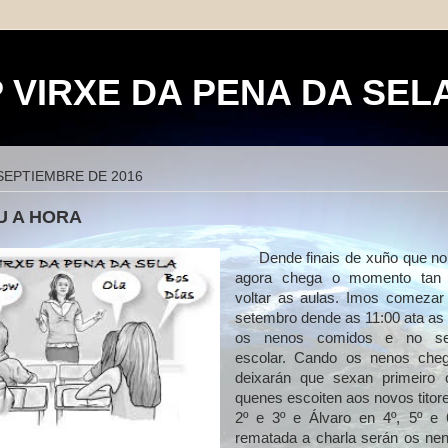
P VIRXE DA PENA DA SEL
 SEPTIEMBRE DE 2016
U A HORA
Dende finais de xuño que no
agora chega o momento tan 
voltar as aulas. Imos comezar
setembro dende as 11:00 ata as
os nenos comidos e no seu
escolar. Cando os nenos cheg
deixarán que sexan primeiro 
quenes escoiten aos novos titor
2º e 3º e Álvaro en 4º, 5º e
rematada a charla serán os ne