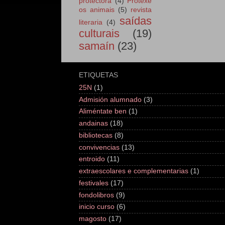
protectora
(4)
Protexe
os animais
(5)
revista
saídas
literaria
(4)
culturais
(19)
samaín
(23)
ETIQUETAS
25N
(1)
Admisión alumnado
(3)
Aliméntate ben
(1)
andainas
(18)
bibliotecas
(8)
convivencias
(13)
entroido
(11)
extraescolares e complementarias
(1)
festivales
(17)
fondolibros
(9)
inicio curso
(6)
magosto
(17)