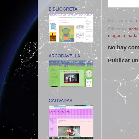
BIBLIOGRETA
Publicado por
c
Etiquetas:
anda
magosto
,
nadal
No hay com
ARCODAVELLA
Publicar un
CATIVADAS