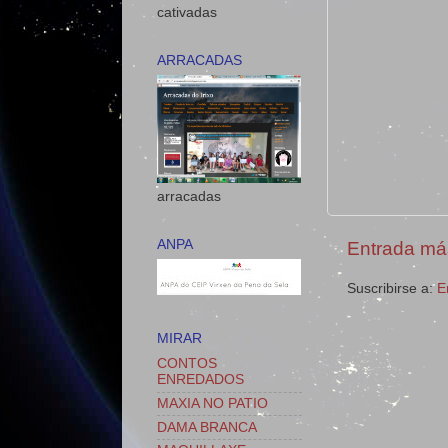
cativadas
ARRACADAS
arracadas
ANPA
Entrada má
Suscribirse a:
E
MIRAR
CONTOS
ENREDADOS
MAXIA NO PATIO
DAMA BRANCA