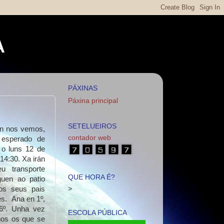
A
PÁXINAS
Páxina principal
SETELUEIROS
n nos vemos,
contador web
esperado de
 o luns 12 de
 14:30.
Xa irán
 transporte
QUE HORA É?
uen ao patio
>
os seus pais
es.
Ana en 1º,
 6º. Unha vez
ESCOLA PÚBLICA
nos os que se